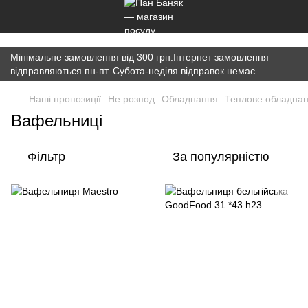
})(window,document,'script','dataLayer','GTM-K7JWBM2W');
Мінімальне замовлення від 300 грн.Інтернет замовлення
відправляються пн-пт. Субота-неділя відправок немає
Наші пропозиції
Не розпод
Обладнання
Теплове обладна
Вафельниці
Фільтр
За популярністю