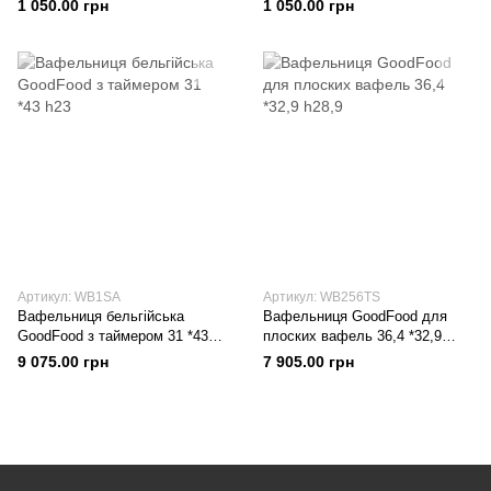
1 050.00 грн
1 050.00 грн
Артикул: WB1SA
Артикул: WB256TS
Вафельниця бельгійська
Вафельниця GoodFood для
GoodFood з таймером 31 *43
плоских вафель 36,4 *32,9
h23
h28,9
9 075.00 грн
7 905.00 грн