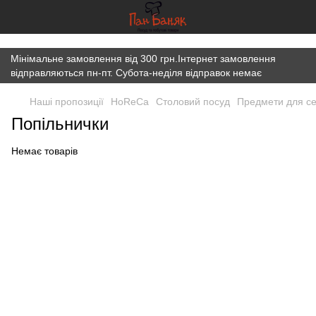
})(window,document,'script','dataLayer','GTM-K7JWBM2W');
Мінімальне замовлення від 300 грн.Інтернет замовлення
відправляються пн-пт. Субота-неділя відправок немає
Наші пропозиції
HoReCa
Столовий посуд
Предмети для се
Попільнички
Немає товарів