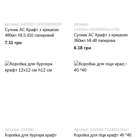
Артикул: 142532+143018/50/600
Артикул:
Супник АС Крафт з кришкою
142504+100208/50шт/750
Супник АС Крафт з кришкою
480мл h9,5 d10 паперовий
360мл h9 d9 паперова
7.11 грн
6.18 грн
Артикул: 102090
Артикул: 102080/ Т22ФО/100шт
Коробка для бургера крафт
Коробка для піци крафт 40 *40