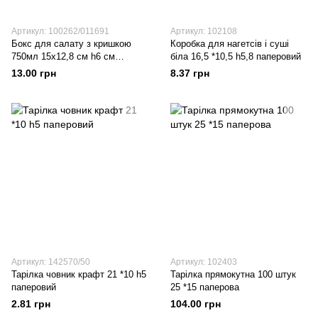
Артикул: 100262/011691
Артикул: 102108
Бокс для салату з кришкою
Коробка для нагетсів і суші
750мл 15х12,8 см h6 см
біла 16,5 *10,5 h5,8 паперовий
паперовий
13.00 грн
8.37 грн
Артикул: 142570/50
Артикул: 102403
Тарілка човник крафт 21 *10 h5
Тарілка прямокутна 100 штук
паперовий
25 *15 паперова
2.81 грн
104.00 грн