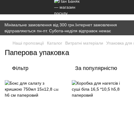
})(window,document,'script','dataLayer','GTM-K7JWBM2W');
Мінімальне замовлення від 300 грн.Інтернет замовлення
відправляються пн-пт. Субота-неділя відправок немає
Наші пропозиції
Каталог
Витратні матеріали
Упаковка для 
Паперова упаковка
Фільтр
За популярністю