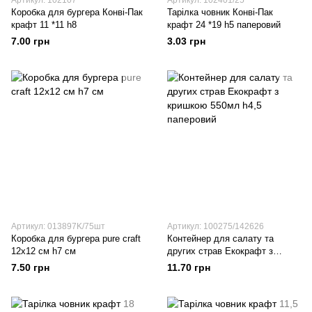
Артикул: 102107
Артикул: 102401/25
Коробка для бургера Конві-Пак
Тарілка човник Конві-Пак
крафт 11 *11 h8
крафт 24 *19 h5 паперовий
7.00 грн
3.03 грн
Артикул: 013897K/75шт
Артикул: 100275/142626
Коробка для бургера pure craft
Контейнер для салату та
12х12 см h7 см
других страв Екокрафт з
кришкою 550мл h4,5 паперовий
7.50 грн
11.70 грн