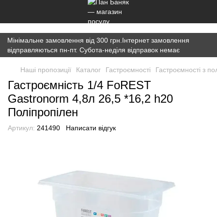
})(window,document,'script','dataLayer','GTM-K7JWBM2W');
Мінімальне замовлення від 300 грн.Інтернет замовлення
відправляються пн-пт. Субота-неділя відправок немає
Наші пропозиції
Каталог
Гастроємності
Гастроємності з по
Гастроємність 1/4 FoREST
Gastronorm 4,8л 26,5 *16,2 h20
Поліпропілен
Артикул:
241490
Написати відгук