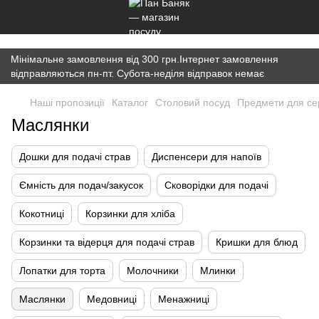
})(window,document,'script','dataLayer','GTM-K7JWBM2W');
Мінімальне замовлення від 300 грн.Інтернет замовлення
відправляються пн-пт. Субота-неділя відправок немає
Наші пропозиції
Каталог
Cтоловий посуд
Предмети для се
Маслянки
Дошки для подачі страв
Диспенсери для напоїв
Ємність для подач/закусок
Сковорідки для подачі
Кокотниці
Корзинки для хліба
Корзинки та відерця для подачі страв
Кришки для блюд
Лопатки для торта
Молочники
Млинки
Маслянки
Медовниці
Менажниці