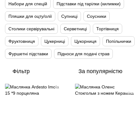
Набори для спецій
Підставки під тарілки (килимки)
Пляшки для оцту/олії
Супниці
Соусники
Столики сервірувальні
Серветниці
Тортівниця
Фруктовниця
Цукерниці
Цукорниця
Попільнички
Фуршетні підставки
Підноси для подачі страв
Фільтр
За популярністю