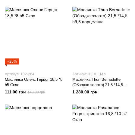
−25%
Артикул: 102-264
Артикул: 311011M з
Маслянка Оленс Герцог 18,5 *8
Маслянка Thun Bernadotte
h5 Скло
(Обводка золото) 21,5 *14,5
h9,5 порцеляна
111.00 грн
1 280.00 грн
148.00 грн