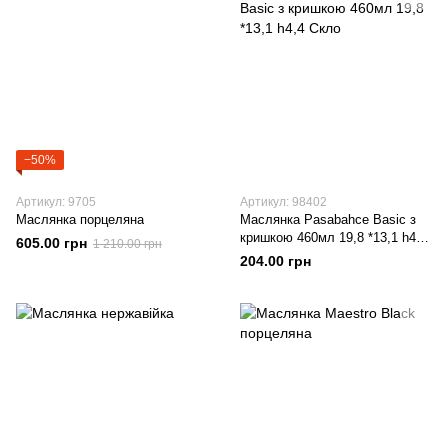
−50%
Артикул: 9705
Артикул: 98402
Маслянка порцеляна
Маслянка Pasabahce Basic з
кришкою 460мл 19,8 *13,1 h4,4
605.00 грн
1 210.00 грн
Скло
204.00 грн