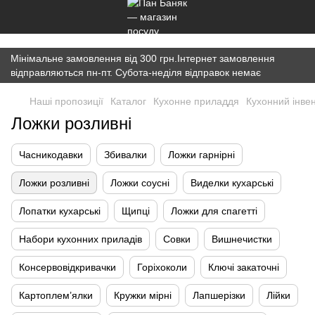
})(window,document,'script','dataLayer','GTM-K7JWBM2W');
Мінімальне замовлення від 300 грн.Інтернет замовлення
відправляються пн-пт. Субота-неділя відправок немає
Наші пропозиції
Каталог
Кухонне приладдя
Кухонний інве
Ложки розливні
Часникодавки
Збивалки
Ложки гарнірні
Ложки розливні
Ложки соусні
Виделки кухарські
Лопатки кухарські
Щипці
Ложки для спагетті
Набори кухонних приладів
Совки
Вишнечистки
Консервовідкривачки
Горіхоколи
Ключі закаточні
Картоплем’ялки
Кружки мірні
Лапшерізки
Лійки