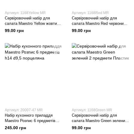
Артикул: 1168Yellow MR
Артикул: 1168Red MR
Сервіровочний набір для
Сервіровочний набір для
салата Maestro Yellow жовтий 2
салата Maestro Red червоний 2
предмети Пластик
предмети Пластик
99.00 грн
99.00 грн
Артикул: 20007-47 MR
Артикул: 1168Green MR
Набір кухонного приладдя
Сервіровочний набір для
Maestro Розпис 6 предметів
салата Maestro Green зелений
h14 d9,5 порцеляна
2 предмети Пластик
245.00 грн
99.00 грн