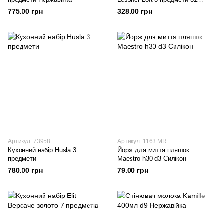
Силікон
775.00 грн
328.00 грн
Артикул: 73958
Артикул: 1163 MR
Кухонний набір Husla 3
Йорж для миття пляшок
предмети
Maestro h30 d3 Силікон
780.00 грн
79.00 грн