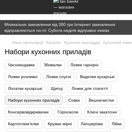
})(window,document,'script','dataLayer','GTM-K7JWBM2W');
Мінімальне замовлення від 300 грн.Інтернет замовлення
відправляються пн-пт. Субота-неділя відправок немає
Наші пропозиції
Каталог
Кухонне приладдя
Кухонний інве
Набори кухонних приладів
Часникодавки
Збивалки
Ложки гарнірні
Ложки розливні
Ложки соусні
Виделки кухарські
Лопатки кухарські
Щипці
Ложки для спагетті
Набори кухонних приладів
Совки
Вишнечистки
Консервовідкривачки
Горіхоколи
Ключі закаточні
Картоплем’ялки
Кружки мірні
Лапшерізки
Лійки