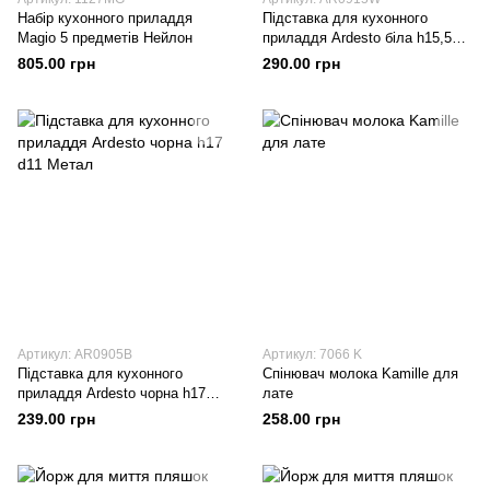
Набір кухонного приладдя
Підставка для кухонного
Magio 5 предметів Нейлон
приладдя Ardesto біла h15,5
d12 Метал
805.00 грн
290.00 грн
Артикул: AR0905B
Артикул: 7066 K
Підставка для кухонного
Спінювач молока Kamille для
приладдя Ardesto чорна h17
лате
d11 Метал
239.00 грн
258.00 грн